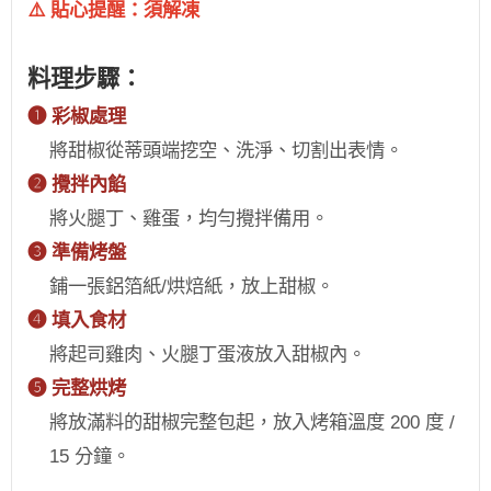
⚠️ 貼心提醒：須解凍
料理步驟：
❶ 彩椒處理
將甜椒從蒂頭端挖空、洗淨、切割出表情。
❷ 攪拌內餡
將火腿丁、雞蛋，均勻攪拌備用。
❸ 準備烤盤
鋪一張鋁箔紙/烘焙紙，放上甜椒。
❹ 填入食材
將起司雞肉、火腿丁蛋液放入甜椒內。
❺ 完整烘烤
將放滿料的甜椒完整包起，放入烤箱溫度 200 度 /
15 分鐘。