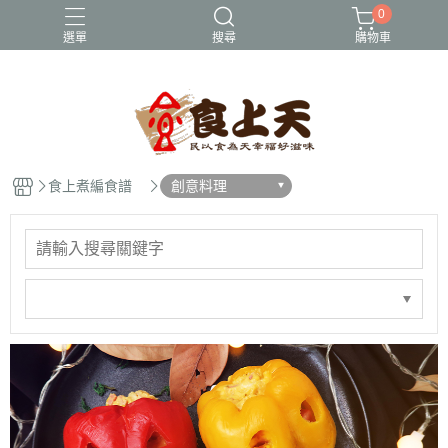
0
選單
搜尋
購物車
大成
年菜
早餐/消夜
火鍋
紅龍
食上煮編食譜
創意料理