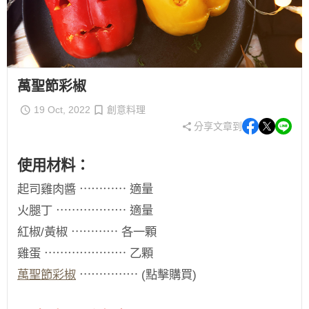
萬聖節彩椒
19 Oct, 2022
創意料理
分享文章到
使用材料：
起司雞肉醬 ⋯⋯⋯⋯ 適量
火腿丁 ⋯⋯⋯⋯⋯⋯ 適量
紅椒/黃椒 ⋯⋯⋯⋯ 各一顆
雞蛋 ⋯⋯⋯⋯⋯⋯⋯ 乙顆
萬聖節彩椒
⋯⋯⋯⋯⋯ (點擊購買)