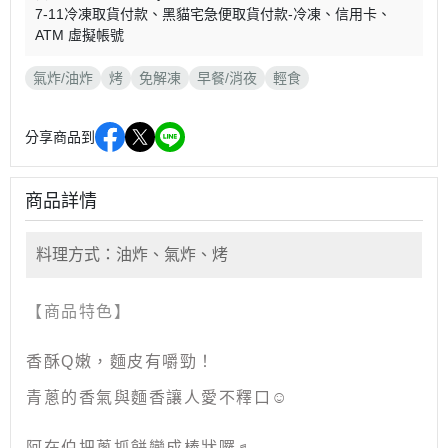
7-11冷凍取貨付款
黑貓宅急便取貨付款-冷凍
信用卡
ATM 虛擬帳號
氣炸/油炸
烤
免解凍
早餐/消夜
輕食
分享商品到
商品詳情
料理方式：油炸、氣炸、烤
【商品特色】
香酥Q嫩，麵皮有嚼勁！
青蔥的香氣與麵香讓人愛不釋口☺
阿在伯把蔥抓餅變成棒狀囉♬