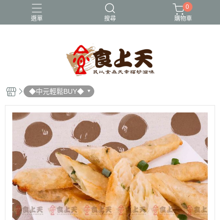
0
選單
搜尋
購物車
大成
年菜
早餐/消夜
火鍋
紅龍
◆中元輕鬆BUY◆