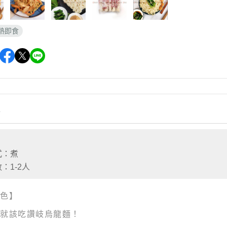
熱即食
情
》
式：煮
：1-2人
色】
就該吃讚岐烏龍麵！