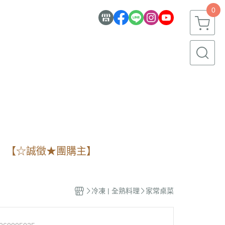
0
】
【☆誠徵★團購主】
冷凍 | 全熟料理
家常桌菜