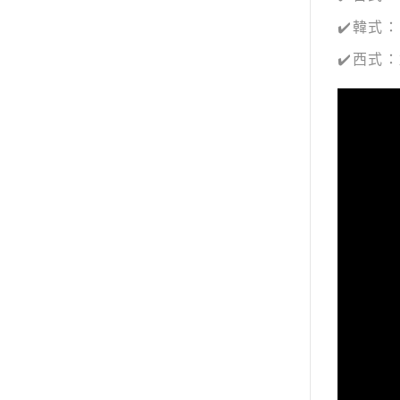
✔️韓式
✔️西式