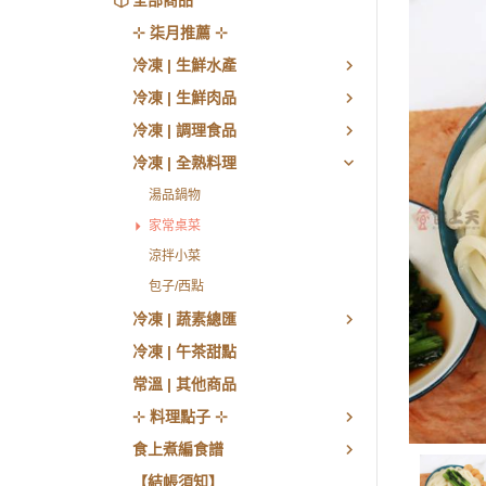
全部商品
⊹ 柒月推薦 ⊹
冷凍 | 生鮮水產
冷凍 | 生鮮肉品
冷凍 | 調理食品
冷凍 | 全熟料理
湯品鍋物
家常桌菜
涼拌小菜
包子/西點
冷凍 | 蔬素總匯
冷凍 | 午茶甜點
常溫 | 其他商品
⊹ 料理點子 ⊹
食上煮編食譜
【結帳須知】