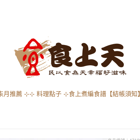
柒月推薦 ⊹
⊹ 料理點子 ⊹
食上煮編食譜
【結帳須知