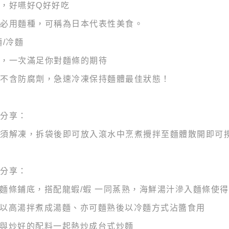
，好嚥好Q好好吃
必用麵種，可稱為日本代表性美食。
麵/冷麵
，一次滿足你對麵條的期待
不含防腐劑，急速冷凍保持麵體最佳狀態！
分享：
須解凍，拆袋後即可放入滾水中烹煮攪拌至麵體散開即可
分享：
：麵條鋪底，搭配龍蝦/蝦 一同蒸熟，海鮮湯汁滲入麵條使
：以高湯拌煮成湯麵、亦可麵熟後以冷麵方式沾醬食用
：與炒好的配料一起熱炒成台式炒麵