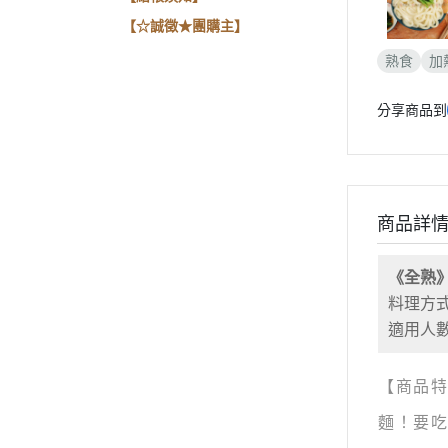
【☆誠徵★團購主】
熟食
加
分享商品到
商品詳
《全熟
料理方
適用人數
【商品特
麵！要吃