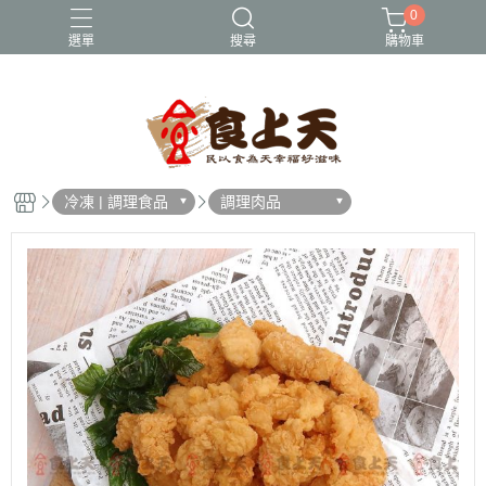
0
選單
搜尋
購物車
大成
年菜
早餐/消夜
火鍋
紅龍
冷凍 | 調理食品
調理肉品